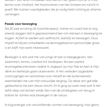
kennis over vitaliteit, het functioneren van het lichaam en inzicht in
jezelf. We trainen vaardigheden die je nodig hebt richting je ultieme
verlangen.
Passie voor beweging
Na 20 jaar ervaring als fysiotherapeut, trainer en coach kan ik nog
steeds zeggen dat ik gepassioneerd ben om mensen in beweging te
krijgen. Actief te werken aan zelfinzicht, leefstijl en bewegen. Door
mijzelf te blijven ontwikkelen op kennisgebied en persoonlijke groei,
is en blijft mijn werk interessant.
Bewegen is iets wat me van jongs af aan is meegegeven. Van
zwemmen, tennis, voetbal tot hardlopen. Na een aantal
levensgebeurtenissen raakte ik uitgeput op mijn 34e en ben ik mijn
denk en leefwijze gaan observeren. In het verleden opgedane
overtuigingen en aannames over mezelf en de buitenwereld
weerhielden me van mijn natuurlijke neiging. Op deze reis gaf elke
gebeurtenis me een nieuw inzicht. En ik ging op zoek naar wat ik het
liefst diep van binnen wilde. Een van de strategieën om terug in
balans te komen was bewegen in de natuur.
Ik krijg energie van verschillende vormen van beweging, mijn gezin,