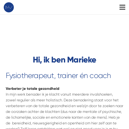
Hi, ik ben Marieke
Fysiotherapeut, trainer én coach
Verbeter je totale gezondheid
In mijn werk benader ik je klacht vanuit meerdere invalshoeken,
zowel regulier als meer holistisch. Deze benadering staat voor het
verbeteren van de totale gezondheid en welzijn door te zoeken naar
de oorzaken achter de klachten (dus naar de mentale of psychische,
de lichamelijke, sociale en emotionele kanten van de mens). Heb je
de bereidheid, nieuwsgierigheid en openheid om hier zelf aan te
werken? Zelf leren ontdekken wat wel en niet goed voor je is m.b.v.