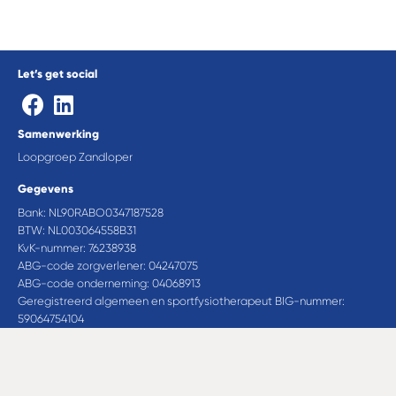
Let’s get social
Samenwerking
Loopgroep Zandloper
Gegevens
Bank: NL90RABO0347187528
BTW: NL003064558B31
KvK-nummer: 76238938
ABG-code zorgverlener: 04247075
ABG-code onderneming: 04068913
Geregistreerd algemeen en sportfysiotherapeut BIG-nummer:
59064754104
Privacy Policy
© 2020 Marieke Fysio Vitaal