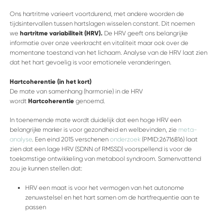
Ons hartritme varieert voortdurend, met andere woorden de
tijdsintervallen tussen hartslagen wisselen constant. Dit noemen
we
hartritme variabiliteit (HRV).
De HRV geeft ons belangrijke
informatie over onze veerkracht en vitaliteit maar ook over de
momentane toestand van het lichaam. Analyse van de HRV
laat zien
dat het hart gevoelig is voor emotionele veranderingen.
Hartcoherentie (in het kort)
De mate van samenhang (harmonie) in de HRV
wordt
Hartcoherentie
genoemd.
In toenemende mate wordt duidelijk dat een hoge HRV een
belangrijke marker is voor gezondheid en welbevinden, zie
meta-
analyse
. Een eind 2015 verschenen
onderzoek
(PMID:26716816) laat
zien dat een lage HRV (SDNN of RMSSD) voorspellend is voor de
toekomstige ontwikkeling van metabool syndroom. Samenvattend
zou je kunnen stellen dat:
HRV een maat is voor het vermogen van het autonome
zenuwstelsel en het hart samen om de hartfrequentie aan te
passen