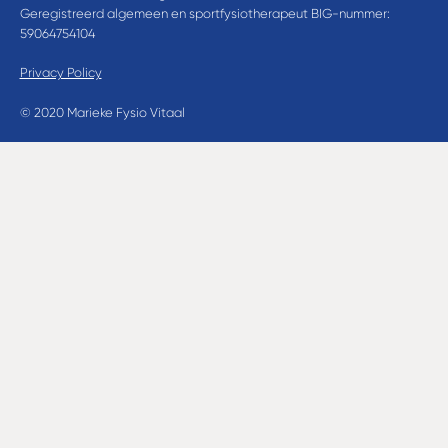
Geregistreerd algemeen en sportfysiotherapeut BIG-nummer:
59064754104
Privacy Policy
© 2020 Marieke Fysio Vitaal