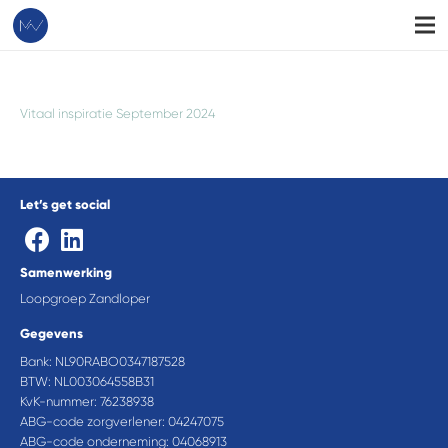
Vitaal inspiratie September 2024
Let’s get social
Samenwerking
Loopgroep Zandloper
Gegevens
Bank: NL90RABO0347187528
BTW: NL003064558B31
KvK-nummer: 76238938
ABG-code zorgverlener: 04247075
ABG-code onderneming: 04068913