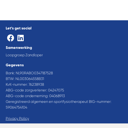
Let’s get social
Samenwerking
Loopgroep Zandloper
Gegevens
Bank: NL90RABO0347187528
BTW: NL003064558B31
KvK-nummer: 76238938
ABG-code zorgverlener: 04247075
ABG-code onderneming: 04068913
Geregistreerd algemeen en sportfysiotherapeut BIG-nummer:
59064754104
Privacy Policy