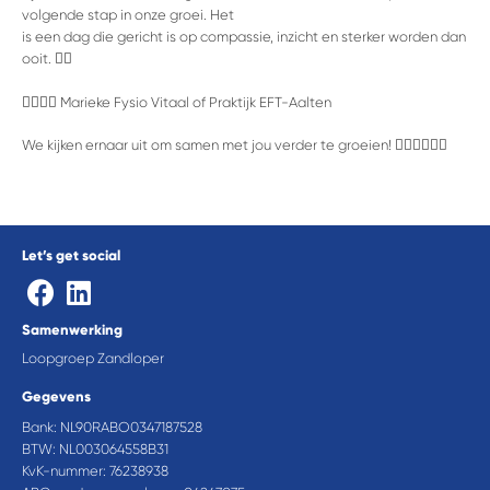
volgende stap in onze groei. Het
is een dag die gericht is op compassie, inzicht en sterker worden dan
ooit. 􊲮􊲯
􈷚􈷛􈷜􈷝 Marieke Fysio Vitaal of Praktijk EFT-Aalten
We kijken ernaar uit om samen met jou verder te groeien! 􈉓􈉔􈉕􈉖􈉗􈉘
Let’s get social
Samenwerking
Loopgroep Zandloper
Gegevens
Bank: NL90RABO0347187528
BTW: NL003064558B31
KvK-nummer: 76238938