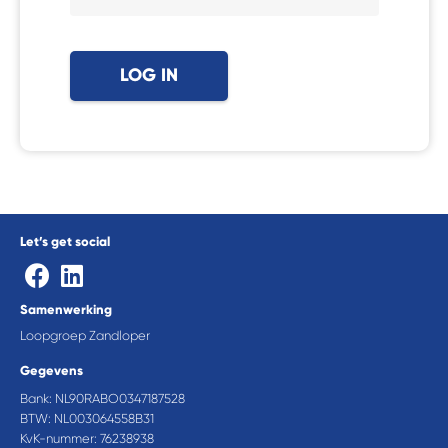
Let’s get social
Samenwerking
Loopgroep Zandloper
Gegevens
Bank: NL90RABO0347187528
BTW: NL003064558B31
KvK-nummer: 76238938